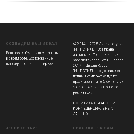
СОЗДАДИМ ВАШ ИДЕАЛ
© 2014 – 2025 Дизайн студия
"ИНТ.СТИЛЬ". Все права
Ваш проект будет единственным
защищены. Товарный знак
в своем роде. Восторженные
зарегистрирован от 18 ноября
взгляды гостей гарантируем!
2017 г. Дизайн-бюро
"ИНТ.СТИЛЬ" предоставляет
полный комплекс услуг по
проектированию объектов и их
сопровождению в процессе
реализации.
ПОЛИТИКА ОБРАБОТКИ
КОНФЕДЕНЦИАЛЬНЫХ
ДАННЫХ
ЗВОНИТЕ НАМ:
ПРИХОДИТЕ К НАМ: