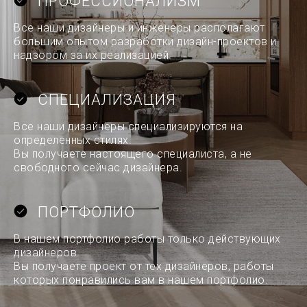
ПРОФЕССИОНАЛИЗМ
Все наши дизайнеры и инженеры располагают
большим опытом разработки дизайн-проектов и
надзором за их реализацией
СПЕЦИАЛИЗАЦИЯ
Все наши дизайнеры специализируются на
определенных стилях.
Вы получаете настоящего специалиста, а не
свободного сейчас дизайнера.
ПОРТФОЛИО
В нашем портфолио работы только действующих
дизайнеров.
Вы получаете проект от тех дизайнеров, работы
которых понравились вам в нашем портфолио.