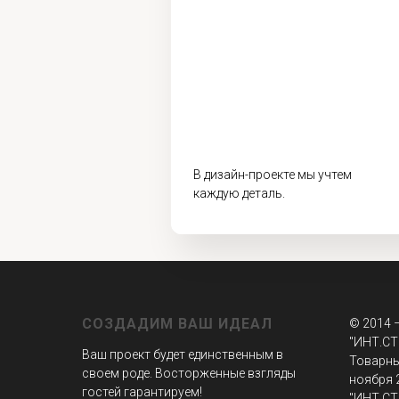
В дизайн-проекте мы учтем
каждую деталь.
СОЗДАДИМ ВАШ ИДЕАЛ
© 2014 
"ИНТ.СТ
Ваш проект будет единственным в
Товарны
своем роде. Восторженные взгляды
ноября 
гостей гарантируем!
"ИНТ.СТ