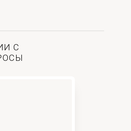
ИИ С
РОСЫ