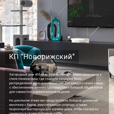
КП "Новорижский"
Загородный дом 400 кв.м. разработан для наших заказчиков в
стиле Неоклассика, где главным запросом было
распределение функциональных зон для каждого члена семьи,
с обеспечением личного пространства и большой общей зоной
для совместного времяпрепровождения
На цокольном этаже мы предусмотрели большой домашний
кинотеатр с баром, вместительный спортзал, а также
творческую мастерскую для хозяйки дома, чтобы она могла
заниматься своим любымым хобби