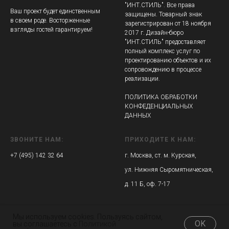
"ИНТ.СТИЛЬ". Все права
Ваш проект будет единственным
защищены. Товарный знак
в своем роде. Восторженные
зарегистрирован от 18 ноября
взгляды гостей гарантируем!
2017 г. Дизайн-бюро
"ИНТ.СТИЛЬ" предоставляет
полный комплекс услуг по
проектированию объектов и их
сопровождению в процессе
реализации.
ПОЛИТИКА ОБРАБОТКИ
КОНФЕДЕНЦИАЛЬНЫХ
ДАННЫХ
ЗВОНИТЕ НАМ:
ПРИХОДИТЕ К НАМ:
+7 (495) 142 32 64
г. Москва, ст. м. Курская,
ул. Нижняя Сыромятническая,
д. 11 Б, оф. 7-17
Мы используем cookies. Пользуясь сайтом,
OK
вы соглашаетесь с
Политикой