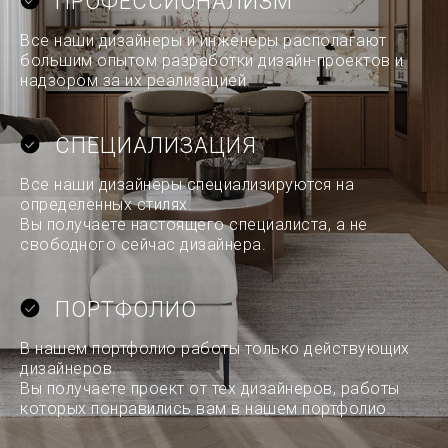
ПРОФЕССИОНАЛИЗМ
Все наши дизайнеры и инженеры располагают
большим опытом разработки дизайн-проектов и
надзором за их реализацией
СПЕЦИАЛИЗАЦИЯ
Все наши дизайнеры специализируются на
определенных стилях.
Вы получаете настоящего специалиста, а не
свободного сейчас дизайнера.
ПОРТФОЛИО
В нашем портфолио работы только действующих
дизайнеров.
Вы получаете проект от тех дизайнеров, работы
которых понравились вам в нашем портфолио.