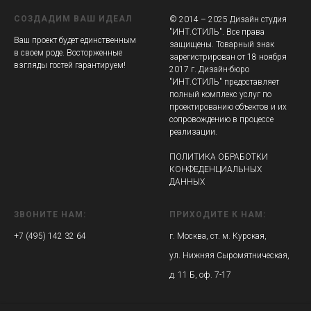
СОЗДАДИМ ВАШ ИДЕАЛ
© 2014 – 2025 Дизайн студия
"ИНТ.СТИЛЬ". Все права
Ваш проект будет единственным
защищены. Товарный знак
в своем роде. Восторженные
зарегистрирован от 18 ноября
взгляды гостей гарантируем!
2017 г. Дизайн-бюро
"ИНТ.СТИЛЬ" предоставляет
полный комплекс услуг по
проектированию объектов и их
сопровождению в процессе
реализации.
ПОЛИТИКА ОБРАБОТКИ
КОНФЕДЕНЦИАЛЬНЫХ
ДАННЫХ
ЗВОНИТЕ НАМ:
ПРИХОДИТЕ К НАМ:
+7 (495) 142 32 64
г. Москва, ст. м. Курская,
ул. Нижняя Сыромятническая,
д. 11 Б, оф. 7-17